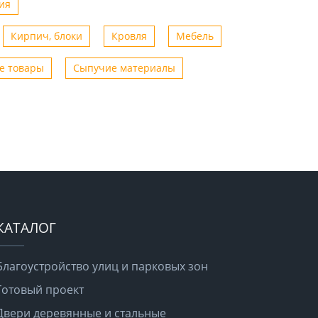
ия
Кирпич, блоки
Кровля
Мебель
е товары
Сыпучие материалы
КАТАЛОГ
Благоустройство улиц и парковых зон
Готовый проект
Двери деревянные и стальные