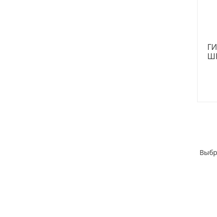
ГИ
Ш
Выбр