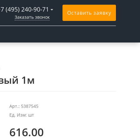
+7 (495) 240-90-71
Оставить заявку
Заказать звонок
м
вый 1м
Арт.: 5387545
Ед. Изм: шт
616.00