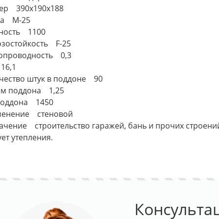
ер 390x190x188
ка М-25
ность 1100
зостойкость F-25
опроводность 0,3
16,1
чество штук в поддоне 90
м поддона 1,25
поддона 1450
енение стеновой
ачение строительство гаражей, бань и прочих строений
ует утепления.
Консульта