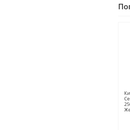
По
Ки
Се
25
Же