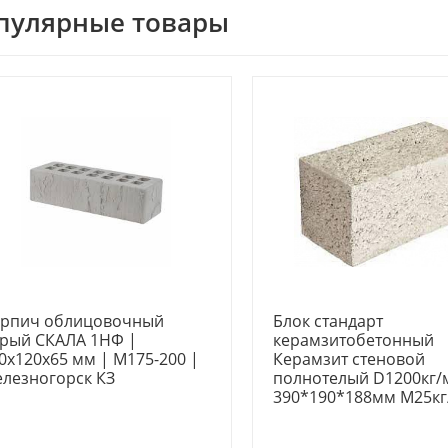
пулярные товары
рпич облицовочный
Блок стандарт
рый СКАЛА 1НФ |
керамзитобетонный
0х120х65 мм | М175-200 |
Керамзит стеновой
лезногорск КЗ
полнотелый D1200кг/
390*190*188мм М25кг