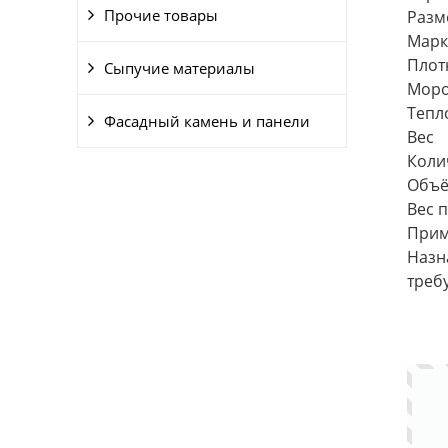
Прочие товары
Разм
Мар
Плот
Сыпучие материалы
Моро
Тепл
Фасадный камень и панели
Вес 
Коли
Объё
Вес 
Прим
Назн
треб