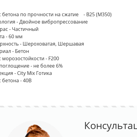
с бетона по прочности на сжатие - B25 (М350)
ология - Двойное вибропрессование
рас - Частичный
та - 60 мм
рхность - Шероховатая, Шершавая
риал - Бетон
с морозостойкости - F200
поглощение - не более 6%
кция - City Mix Готика
 бетона - 40В
Консульта